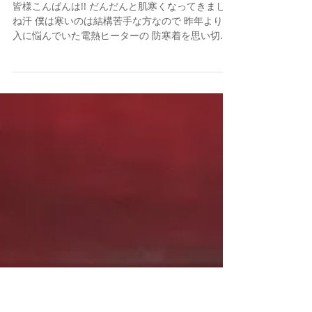
お気に入りの和菓子屋さんと特
殊伐採風景!!鉾田市で伐採業車と
いえば!!
皆様こんばんは!! だんだんと肌寒くなってきました
ね汗 僕は寒いのは結構苦手な方なので 昨年より購
入に悩んでいた電熱ヒーターの 防寒着を思い切っ
てポチってみました^ ^ なぜそんなに悩んでいたか
と言いますと、 充電電池と電熱パット、防寒着で
結構お高いんですよね泣...