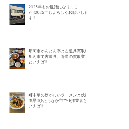
2025年もお世話になりまし
た!!2026年もよろしくお願いしま
す!!
那珂市かんとん亭と古道具買取!!
那珂市で古道具、骨董の買取業者
といえば!!
町中華の懐かしいラーメンと伐採
風景!!ひたちなか市で伐採業者と
いえば!!