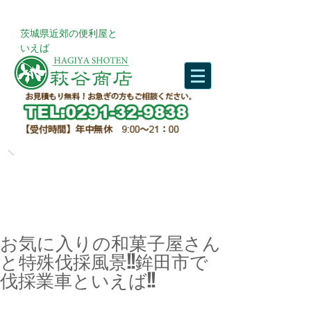
​茨城県近郊の便利屋と
いえば
お気に入りの和菓子屋さん
と特殊伐採風景!!鉾田市で
伐採業車といえば!!