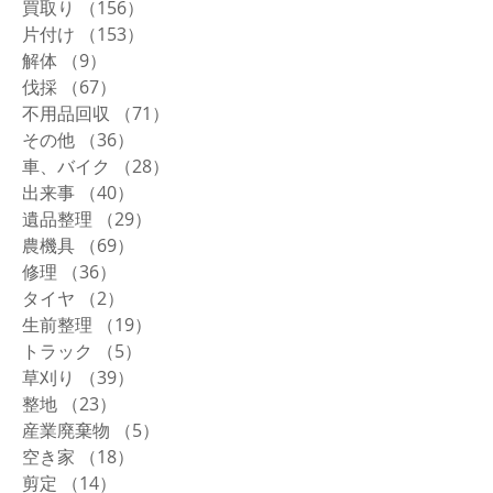
買取り
（156）
156件の記事
片付け
（153）
153件の記事
解体
（9）
9件の記事
伐採
（67）
67件の記事
不用品回収
（71）
71件の記事
その他
（36）
36件の記事
車、バイク
（28）
28件の記事
出来事
（40）
40件の記事
遺品整理
（29）
29件の記事
農機具
（69）
69件の記事
修理
（36）
36件の記事
タイヤ
（2）
2件の記事
生前整理
（19）
19件の記事
トラック
（5）
5件の記事
草刈り
（39）
39件の記事
整地
（23）
23件の記事
産業廃棄物
（5）
5件の記事
空き家
（18）
18件の記事
剪定
（14）
14件の記事