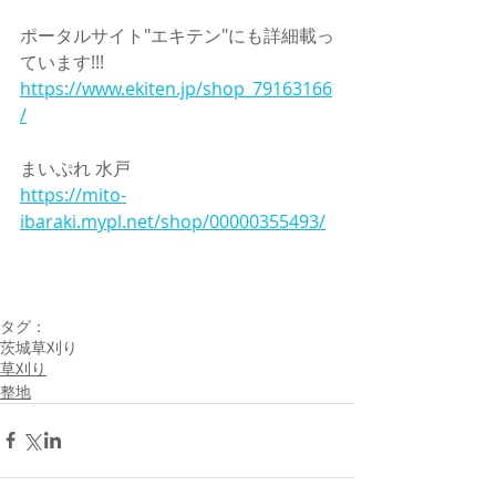
ポータルサイト"エキテン"にも詳細載っ
ています!!!
https://www.ekiten.jp/shop_79163166
/
まいぷれ 水戸
https://mito-
ibaraki.mypl.net/shop/00000355493/
タグ：
茨城
草刈り
草刈り
整地