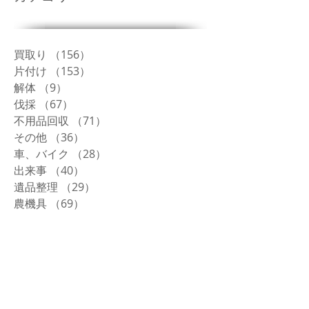
買取り
（156）
156件の記事
片付け
（153）
153件の記事
解体
（9）
9件の記事
伐採
（67）
67件の記事
不用品回収
（71）
71件の記事
その他
（36）
36件の記事
車、バイク
（28）
28件の記事
出来事
（40）
40件の記事
遺品整理
（29）
29件の記事
農機具
（69）
69件の記事
修理
（36）
36件の記事
タイヤ
（2）
2件の記事
生前整理
（19）
19件の記事
トラック
（5）
5件の記事
草刈り
（39）
39件の記事
整地
（23）
23件の記事