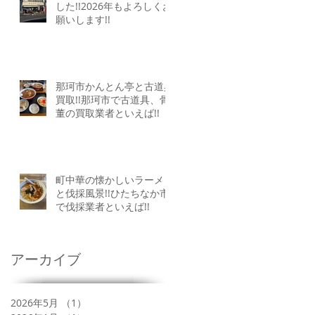
した!!2026年もよろしくお
願いします!!
那珂市かんとん亭と古道具
買取!!那珂市で古道具、骨
董の買取業者といえば!!
町中華の懐かしいラーメン
と伐採風景!!ひたちなか市
で伐採業者といえば!!
アーカイブ
2026年5月
（1）
1件の記事