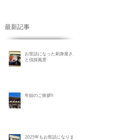
業廃棄物
More
最新記事
お世話になった刺身屋さん
と伐採風景
年始のご挨拶!!
2025年もお世話になりま