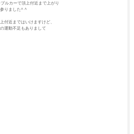
ーブルカーで頂上付近まで上がり
りました^ ^
上付近まではいけますけど、
々の運動不足もありまして