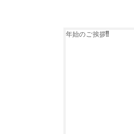
萩谷商店について
遺品整
年始のご挨拶!!