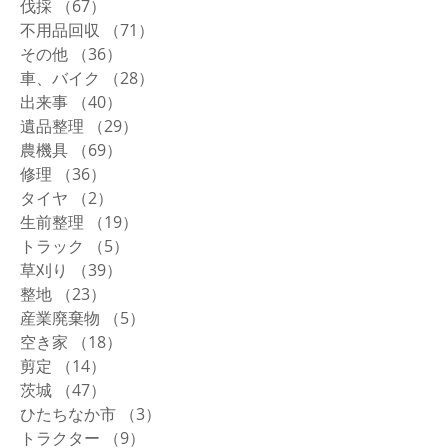
伐採
（67）
67件の記事
不用品回収
（71）
71件の記事
その他
（36）
36件の記事
車、バイク
（28）
28件の記事
出来事
（40）
40件の記事
遺品整理
（29）
29件の記事
農機具
（69）
69件の記事
修理
（36）
36件の記事
タイヤ
（2）
2件の記事
生前整理
（19）
19件の記事
トラック
（5）
5件の記事
草刈り
（39）
39件の記事
整地
（23）
23件の記事
産業廃棄物
（5）
5件の記事
空き家
（18）
18件の記事
剪定
（14）
14件の記事
茨城
（47）
47件の記事
ひたちなか市
（3）
3件の記事
トラクター
（9）
9件の記事