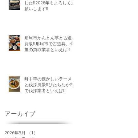
した!!2026年もよろしくお
願いします!!
那珂市かんとん亭と古道具
買取!!那珂市で古道具、骨
董の買取業者といえば!!
町中華の懐かしいラーメン
と伐採風景!!ひたちなか市
で伐採業者といえば!!
アーカイブ
2026年5月
（1）
1件の記事