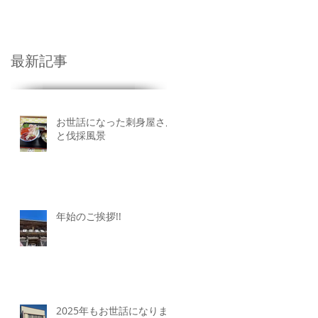
業廃棄物
More
最新記事
お世話になった刺身屋さん
と伐採風景
年始のご挨拶!!
2025年もお世話になりま