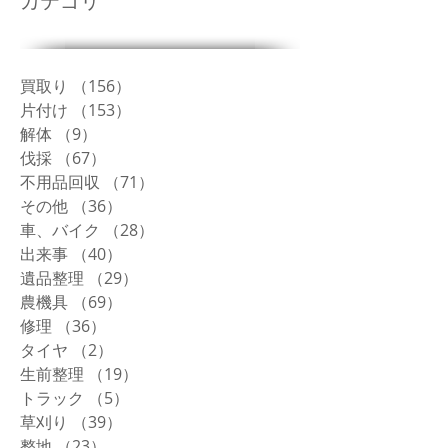
カテゴリ
買取り
（156）
156件の記事
片付け
（153）
153件の記事
解体
（9）
9件の記事
伐採
（67）
67件の記事
不用品回収
（71）
71件の記事
その他
（36）
36件の記事
車、バイク
（28）
28件の記事
出来事
（40）
40件の記事
遺品整理
（29）
29件の記事
農機具
（69）
69件の記事
修理
（36）
36件の記事
タイヤ
（2）
2件の記事
生前整理
（19）
19件の記事
トラック
（5）
5件の記事
草刈り
（39）
39件の記事
整地
（23）
23件の記事