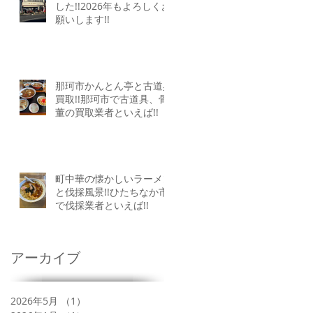
した!!2026年もよろしくお
願いします!!
那珂市かんとん亭と古道具
買取!!那珂市で古道具、骨
董の買取業者といえば!!
町中華の懐かしいラーメン
と伐採風景!!ひたちなか市
で伐採業者といえば!!
アーカイブ
2026年5月
（1）
1件の記事