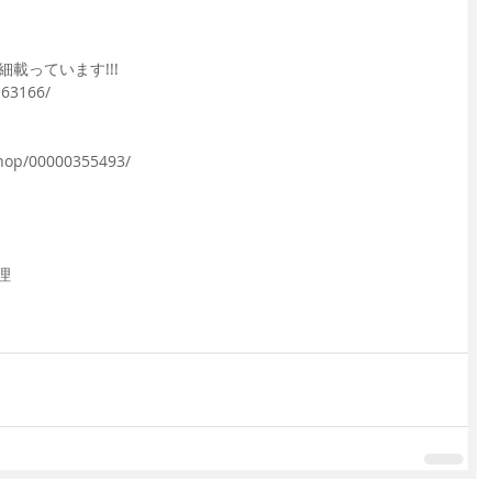
載っています!!!
163166/
shop/00000355493/
理