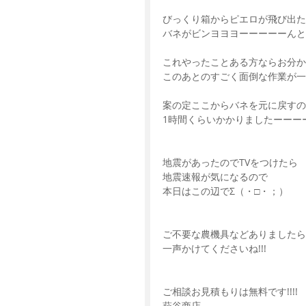
びっくり箱からピエロが飛び出た
バネがビンヨヨヨーーーーーんと
これやったことある方ならお分か
このあとのすごく面倒な作業が一
案の定ここからバネを元に戻すの
1時間くらいかかりましたーーーー!
地震があったのでTVをつけたら
地震速報が気になるので
本日はこの辺でΣ（・□・；）
ご不要な農機具などありましたら
一声かけてくださいね!!!
ご相談お見積もりは無料です!!!!
萩谷商店