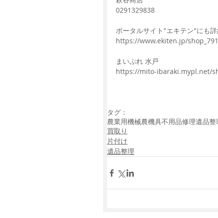
0291329838
ポータルサイト"エキテン"にも詳細
https://www.ekiten.jp/shop_79
まいぷれ 水戸
https://mito-ibaraki.mypl.net/
タグ：
農業用機械
農機具
不用品
修理
遺品整
買取り
片付け
遺品整理