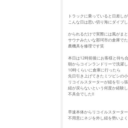
トラックに乗っていると日差しが
こんな日は思い切り海にダイブし
かられるだけで実際には風がまと
サウナみたいな那珂市の倉庫で
農機具を修理です笑
本日は12時前後にお客様と待ち
朝からコインランドリーで洗濯し
10時くらいに倉庫に行ったら
先日引き上げてきたミツビシの小
リコイルスターターが紐を引っ張
紐が戻らないという何度か経験し
不具合でした!!
早速本体からリコイルスターター
不用意にネジを外し紐を勢いよ