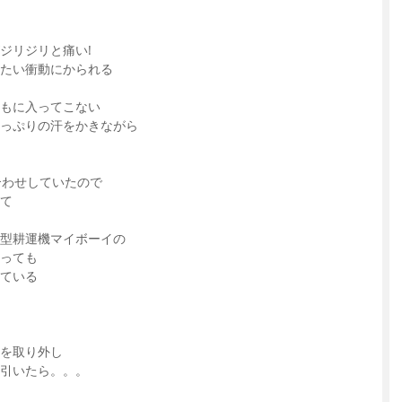
ジリジリと痛い!
たい衝動にかられる
もに入ってこない
たっぷりの汗をかきながら
合わせしていたので
て
型耕運機マイボーイの
っても
ている
を取り外し
く引いたら。。。