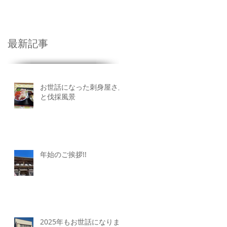
業廃棄物
More
最新記事
お世話になった刺身屋さん
と伐採風景
年始のご挨拶!!
2025年もお世話になりま