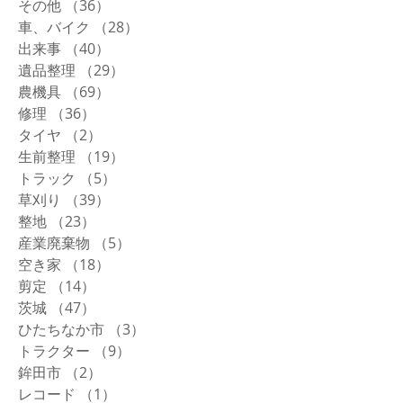
その他
（36）
36件の記事
車、バイク
（28）
28件の記事
出来事
（40）
40件の記事
遺品整理
（29）
29件の記事
農機具
（69）
69件の記事
修理
（36）
36件の記事
タイヤ
（2）
2件の記事
生前整理
（19）
19件の記事
トラック
（5）
5件の記事
草刈り
（39）
39件の記事
整地
（23）
23件の記事
産業廃棄物
（5）
5件の記事
空き家
（18）
18件の記事
剪定
（14）
14件の記事
茨城
（47）
47件の記事
ひたちなか市
（3）
3件の記事
トラクター
（9）
9件の記事
鉾田市
（2）
2件の記事
レコード
（1）
1件の記事