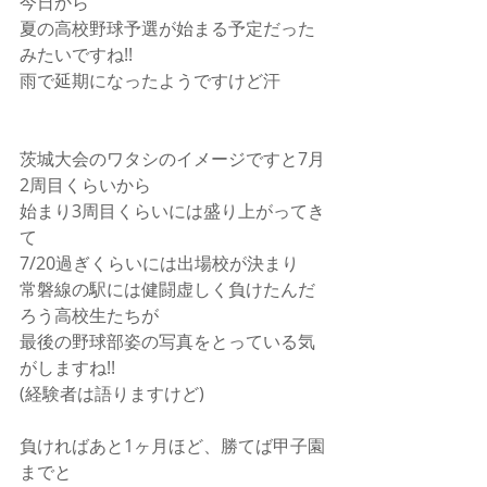
今日から
夏の高校野球予選が始まる予定だった
みたいですね!!
雨で延期になったようですけど汗
茨城大会のワタシのイメージですと7月
2周目くらいから
始まり3周目くらいには盛り上がってき
て
7/20過ぎくらいには出場校が決まり
常磐線の駅には健闘虚しく負けたんだ
ろう高校生たちが
最後の野球部姿の写真をとっている気
がしますね!!
(経験者は語りますけど)
負ければあと1ヶ月ほど、勝てば甲子園
までと