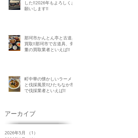
した!!2026年もよろしくお
願いします!!
那珂市かんとん亭と古道具
買取!!那珂市で古道具、骨
董の買取業者といえば!!
町中華の懐かしいラーメン
と伐採風景!!ひたちなか市
で伐採業者といえば!!
アーカイブ
2026年5月
（1）
1件の記事