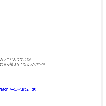
カッコいんですよね!!
に目が離せなくなるんですww
watch?v=5X-Mrc2l1d0