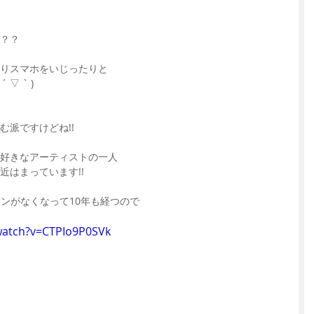
？？
だりスマホをいじったりと
▽ ` )
む派ですけどね!!
好きなアーティストの一人
近はまっています!!
ソンがなくなって10年も経つので
watch?v=CTPIo9P0SVk