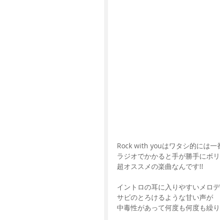
Rock with youはワタシ的に
ラジオでかかると手が勝手にボリ
超オススメの楽曲なんです!!
イントロの耳に入りやすいメロデ
サビのとろけるような甘い声が
中毒性があって何度も何度も繰り