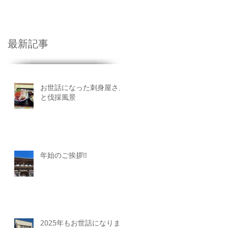
業廃棄物
More
最新記事
お世話になった刺身屋さん
と伐採風景
年始のご挨拶!!
2025年もお世話になりま