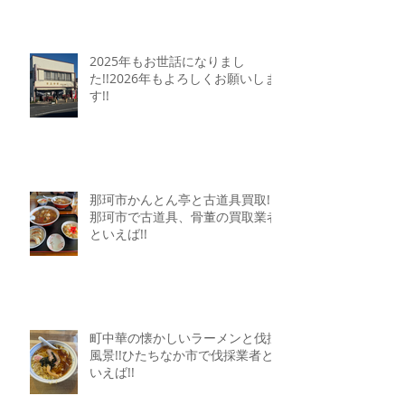
2025年もお世話になりまし
た!!2026年もよろしくお願いしま
す!!
那珂市かんとん亭と古道具買取!!
那珂市で古道具、骨董の買取業者
といえば!!
町中華の懐かしいラーメンと伐採
風景!!ひたちなか市で伐採業者と
いえば!!