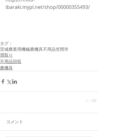
ibaraki.mypl.net/shop/00000355493/
タグ：
茨城
農業用機械
農機具
不用品
笠間市
買取り
不用品回収
農機具
コメント