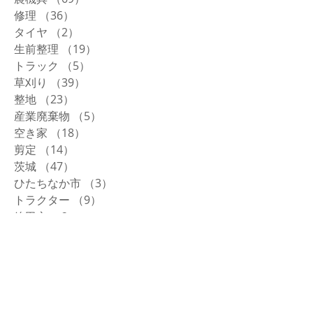
修理
（36）
36件の記事
タイヤ
（2）
2件の記事
生前整理
（19）
19件の記事
トラック
（5）
5件の記事
草刈り
（39）
39件の記事
整地
（23）
23件の記事
産業廃棄物
（5）
5件の記事
空き家
（18）
18件の記事
剪定
（14）
14件の記事
茨城
（47）
47件の記事
ひたちなか市
（3）
3件の記事
トラクター
（9）
9件の記事
鉾田市
（2）
2件の記事
レコード
（1）
1件の記事
不動車
（9）
9件の記事
トラクター
（5）
5件の記事
コンバイン
（6）
6件の記事
剪定
（2）
2件の記事