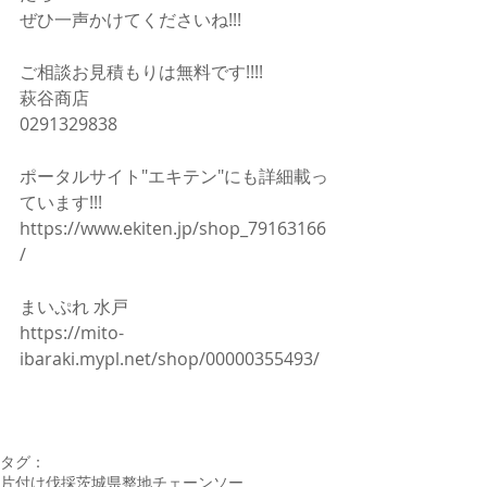
ぜひ一声かけてくださいね!!!
ご相談お見積もりは無料です!!!!
萩谷商店
0291329838
ポータルサイト"エキテン"にも詳細載っ
ています!!!
https://www.ekiten.jp/shop_79163166
/
まいぷれ 水戸
https://mito-
ibaraki.mypl.net/shop/00000355493/
タグ：
片付け
伐採
茨城県
整地
チェーンソー