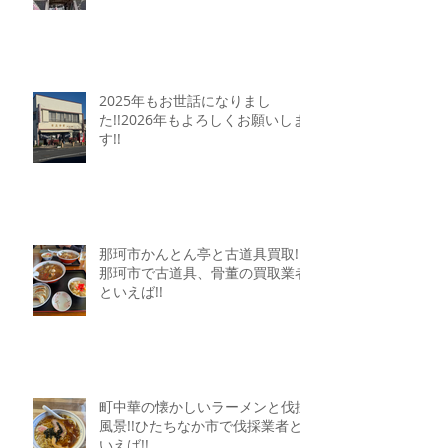
2025年もお世話になりまし
た!!2026年もよろしくお願いしま
す!!
那珂市かんとん亭と古道具買取!!
那珂市で古道具、骨董の買取業者
といえば!!
町中華の懐かしいラーメンと伐採
風景!!ひたちなか市で伐採業者と
いえば!!