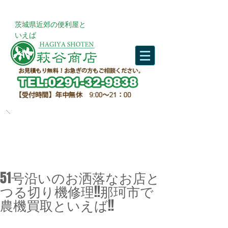
​茨城県近郊の便利屋と
いえば
51号沿いのお洒落なお店と
つる切り機修理!!那珂市で
農機買取といえば!!