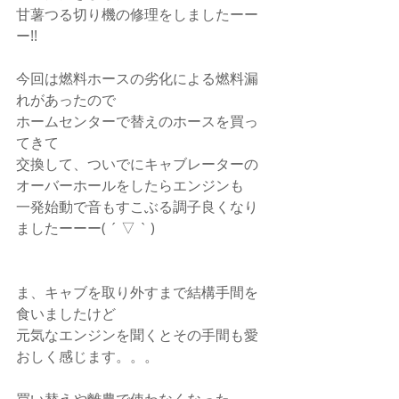
甘薯つる切り機の修理をしましたーー
ー!!
今回は燃料ホースの劣化による燃料漏
れがあったので
ホームセンターで替えのホースを買っ
てきて
交換して、ついでにキャブレーターの
オーバーホールをしたらエンジンも
一発始動で音もすこぶる調子良くなり
ましたーーー( ´ ▽ ` )
ま、キャブを取り外すまで結構手間を
食いましたけど
元気なエンジンを聞くとその手間も愛
おしく感じます。。。
買い替えや離農で使わなくなった