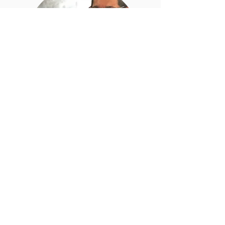
なんでも相談ください！
お客様とのやりとりは親切丁寧を心がけ
ています。
また、細かい相談もお聞かせください！
萩谷商店で対応できることならできる限
り相談に乗らせていただきます。