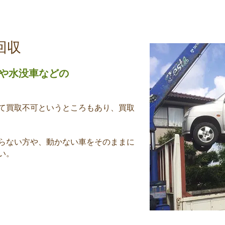
理
樹木の伐採
農機具買取
産
回収
や水没車などの
て買取不可というところもあり、買取
らない方や、動かない車をそのままに
い。