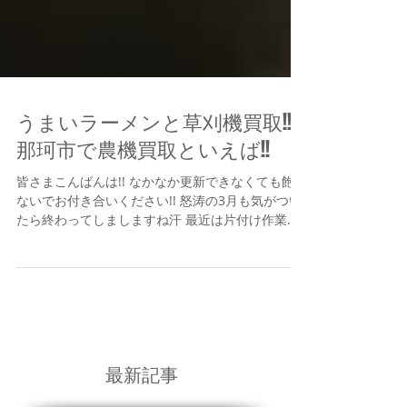
うまいラーメンと草刈機買取!!
那珂市で農機買取といえば!!
皆さまこんばんは!! なかなか更新できなくても飽き
ないでお付き合いください!! 怒涛の3月も気がつい
たら終わってしましますね汗 最近は片付け作業に
伐採、農機の買い付けとありがたい お話をいただ
いておりました!!! 最近は中年になったせいか食生
活に気を遣う生活が続いていたので...