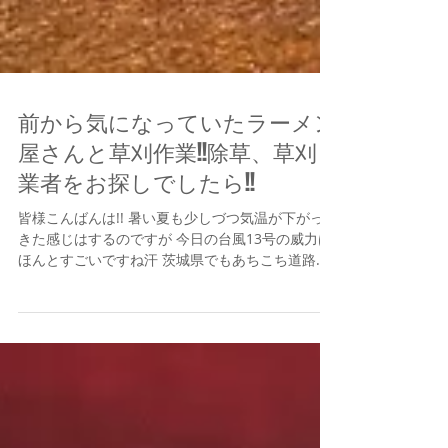
前から気になっていたラーメン
屋さんと草刈作業!!除草、草刈
業者をお探しでしたら!!
皆様こんばんは!! 暑い夏も少しづつ気温が下がった
きた感じはするのですが 今日の台風13号の威力は
ほんとすごいですね汗 茨城県でもあちこち道路が
水没したりしているようですね。。。 テレビで見
ていると水たまりに入っていく車がいるようです
けど、...