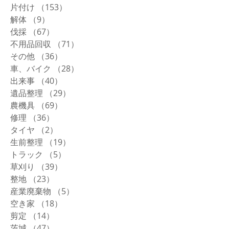
片付け
（153）
153件の記事
解体
（9）
9件の記事
伐採
（67）
67件の記事
不用品回収
（71）
71件の記事
その他
（36）
36件の記事
車、バイク
（28）
28件の記事
出来事
（40）
40件の記事
遺品整理
（29）
29件の記事
農機具
（69）
69件の記事
修理
（36）
36件の記事
タイヤ
（2）
2件の記事
生前整理
（19）
19件の記事
トラック
（5）
5件の記事
草刈り
（39）
39件の記事
整地
（23）
23件の記事
産業廃棄物
（5）
5件の記事
空き家
（18）
18件の記事
剪定
（14）
14件の記事
茨城
（47）
47件の記事