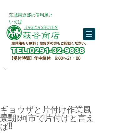
​茨城県近郊の便利屋と
いえば
ギョウザと片付け作業風
景!!那珂市で片付けと言え
ば!!