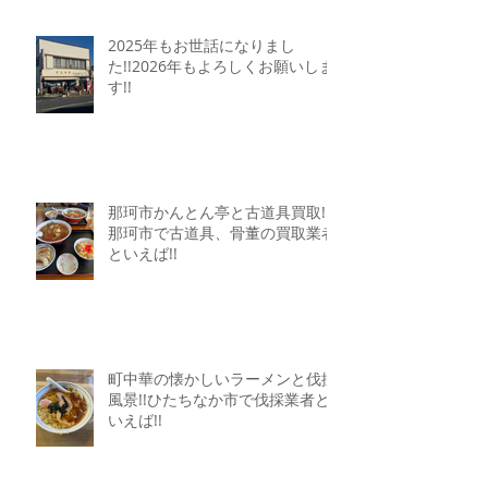
2025年もお世話になりまし
た!!2026年もよろしくお願いしま
す!!
那珂市かんとん亭と古道具買取!!
那珂市で古道具、骨董の買取業者
といえば!!
町中華の懐かしいラーメンと伐採
風景!!ひたちなか市で伐採業者と
いえば!!