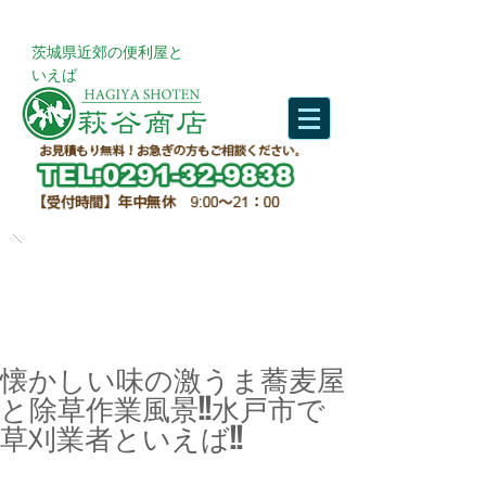
​茨城県近郊の便利屋と
いえば
懐かしい味の激うま蕎麦屋
と除草作業風景!!水戸市で
草刈業者といえば!!