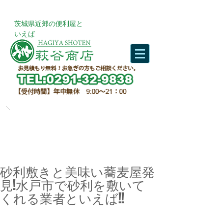
​茨城県近郊の便利屋と
いえば
砂利敷きと美味い蕎麦屋発
見!水戸市で砂利を敷いて
くれる業者といえば!!