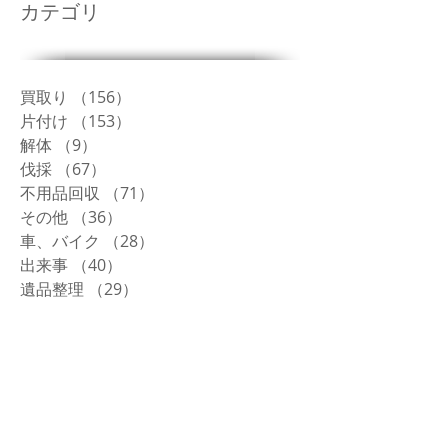
カテゴリ
買取り
（156）
156件の記事
片付け
（153）
153件の記事
解体
（9）
9件の記事
伐採
（67）
67件の記事
不用品回収
（71）
71件の記事
その他
（36）
36件の記事
車、バイク
（28）
28件の記事
出来事
（40）
40件の記事
遺品整理
（29）
29件の記事
農機具
（69）
69件の記事
修理
（36）
36件の記事
タイヤ
（2）
2件の記事
生前整理
（19）
19件の記事
トラック
（5）
5件の記事
草刈り
（39）
39件の記事