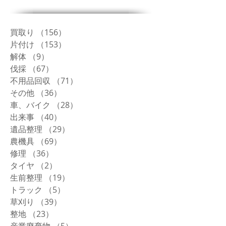
買取り
（156）
156件の記事
片付け
（153）
153件の記事
解体
（9）
9件の記事
伐採
（67）
67件の記事
不用品回収
（71）
71件の記事
その他
（36）
36件の記事
車、バイク
（28）
28件の記事
出来事
（40）
40件の記事
遺品整理
（29）
29件の記事
農機具
（69）
69件の記事
修理
（36）
36件の記事
タイヤ
（2）
2件の記事
生前整理
（19）
19件の記事
トラック
（5）
5件の記事
草刈り
（39）
39件の記事
整地
（23）
23件の記事
産業廃棄物
（5）
5件の記事